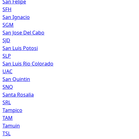
San Felipe
SFH
San Ignacio
SGM
San Jose Del Cabo
SJD
San Luis Potosi
SLP
San Luis Rio Colorado
UAC
San Quintin
SNQ
Santa Rosalia
SRL
Tampico
TAM
Tamuin
TSL