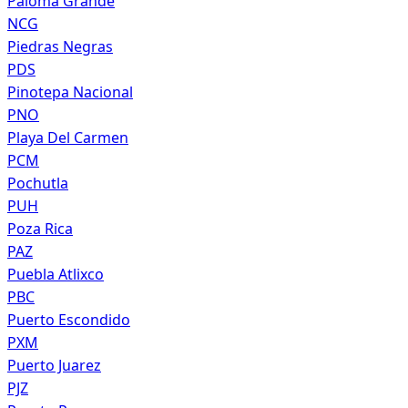
Paloma Grande
NCG
Piedras Negras
PDS
Pinotepa Nacional
PNO
Playa Del Carmen
PCM
Pochutla
PUH
Poza Rica
PAZ
Puebla Atlixco
PBC
Puerto Escondido
PXM
Puerto Juarez
PJZ