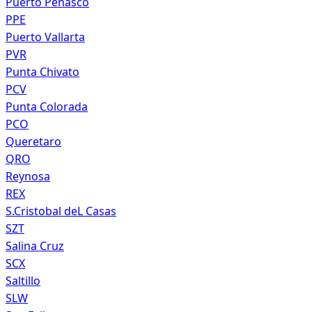
Puerto Penasco
PPE
Puerto Vallarta
PVR
Punta Chivato
PCV
Punta Colorada
PCO
Queretaro
QRO
Reynosa
REX
S.Cristobal deL Casas
SZT
Salina Cruz
SCX
Saltillo
SLW