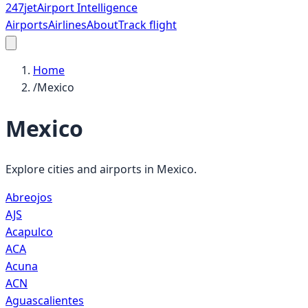
247
jet
Airport Intelligence
Airports
Airlines
About
Track flight
Home
/
Mexico
Mexico
Explore cities and airports in
Mexico
.
Abreojos
AJS
Acapulco
ACA
Acuna
ACN
Aguascalientes