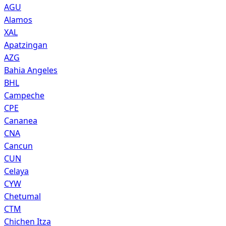
AGU
Alamos
XAL
Apatzingan
AZG
Bahia Angeles
BHL
Campeche
CPE
Cananea
CNA
Cancun
CUN
Celaya
CYW
Chetumal
CTM
Chichen Itza