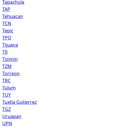
Tapachula
TAP
Tehuacan
TCN
Tepic
TPQ
Tijuana
TIJ
Tizimin
TZM
Torreon
TRC
Tulum
TUY
Tuxtla Gutierrez
TGZ
Uruapan
UPN