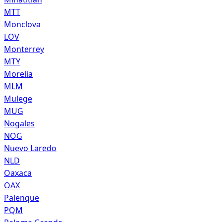
MTT
Monclova
LOV
Monterrey
MTY
Morelia
MLM
Mulege
MUG
Nogales
NOG
Nuevo Laredo
NLD
Oaxaca
OAX
Palenque
PQM