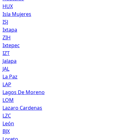
HUX
Isla Mujeres
ISJ
Ixtapa
ZIH
Ixtepec
IZT
Jalapa
JAL
La Paz
LAP
Lagos De Moreno
LOM
Lazaro Cardenas
LZC
León
BJX
Loreto