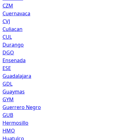
CZM
Cuernavaca
CVJ
Culiacan
CUL
Durango
DGO
Ensenada
ESE
Guadalajara
GDL
Guaymas
GYM
Guerrero Negro
GUB
Hermosillo
HMO
Huatulco