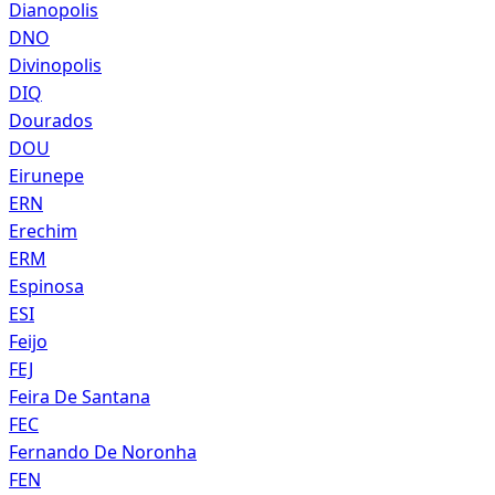
Dianopolis
DNO
Divinopolis
DIQ
Dourados
DOU
Eirunepe
ERN
Erechim
ERM
Espinosa
ESI
Feijo
FEJ
Feira De Santana
FEC
Fernando De Noronha
FEN