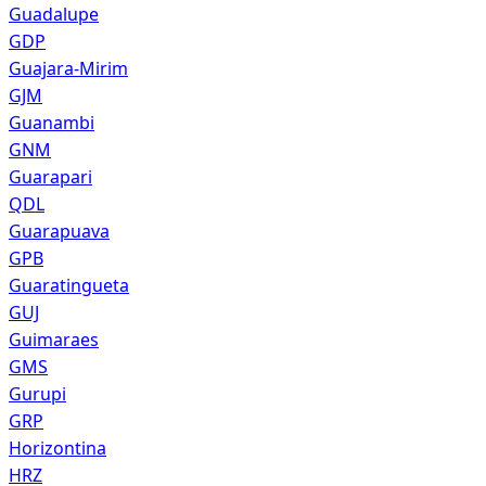
Guadalupe
GDP
Guajara-Mirim
GJM
Guanambi
GNM
Guarapari
QDL
Guarapuava
GPB
Guaratingueta
GUJ
Guimaraes
GMS
Gurupi
GRP
Horizontina
HRZ