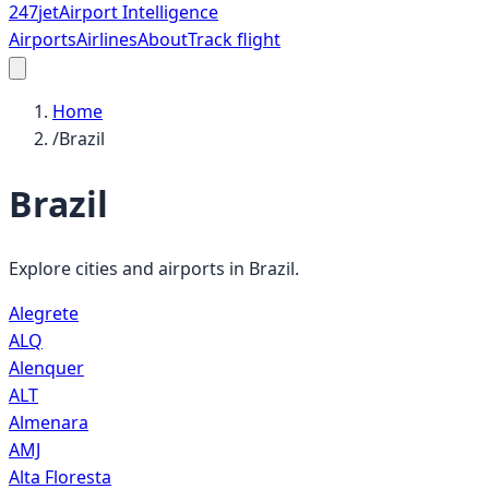
247
jet
Airport Intelligence
Airports
Airlines
About
Track flight
Home
/
Brazil
Brazil
Explore cities and airports in
Brazil
.
Alegrete
ALQ
Alenquer
ALT
Almenara
AMJ
Alta Floresta