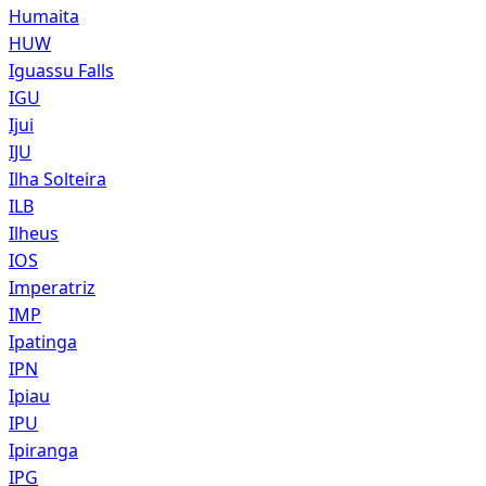
Humaita
HUW
Iguassu Falls
IGU
Ijui
IJU
Ilha Solteira
ILB
Ilheus
IOS
Imperatriz
IMP
Ipatinga
IPN
Ipiau
IPU
Ipiranga
IPG