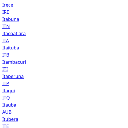
Irece
IRE
Itabuna
ITN
Itacoatiara
ITA
Itaituba
ITB
Itambacuri
ITI
Itaperuna
ITP
Itaqui
ITQ
Itauba
AUB
Itubera
ITE