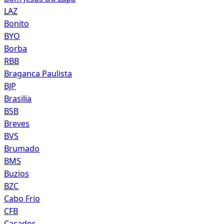
LAZ
Bonito
BYO
Borba
RBB
Braganca Paulista
BJP
Brasilia
BSB
Breves
BVS
Brumado
BMS
Buzios
BZC
Cabo Frio
CFB
Cacador