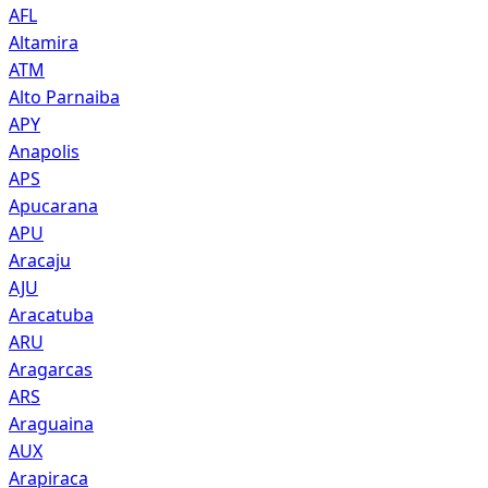
AFL
Altamira
ATM
Alto Parnaiba
APY
Anapolis
APS
Apucarana
APU
Aracaju
AJU
Aracatuba
ARU
Aragarcas
ARS
Araguaina
AUX
Arapiraca