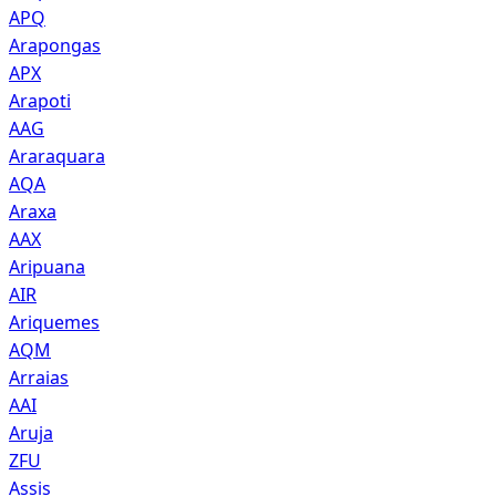
APQ
Arapongas
APX
Arapoti
AAG
Araraquara
AQA
Araxa
AAX
Aripuana
AIR
Ariquemes
AQM
Arraias
AAI
Aruja
ZFU
Assis