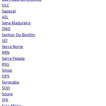
OLC
Sapezal
AZL
Sena Madureira
ZMD
Senhor Do Bonfim
SEI
Serra Norte
RRN
Serra Pelada
RSG
Sinop
OPS
Sorocaba
SOD
Soure
SFK
Suia-Missu