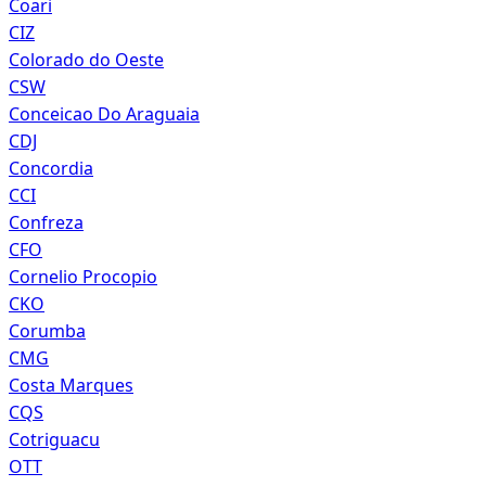
Coari
CIZ
Colorado do Oeste
CSW
Conceicao Do Araguaia
CDJ
Concordia
CCI
Confreza
CFO
Cornelio Procopio
CKO
Corumba
CMG
Costa Marques
CQS
Cotriguacu
OTT