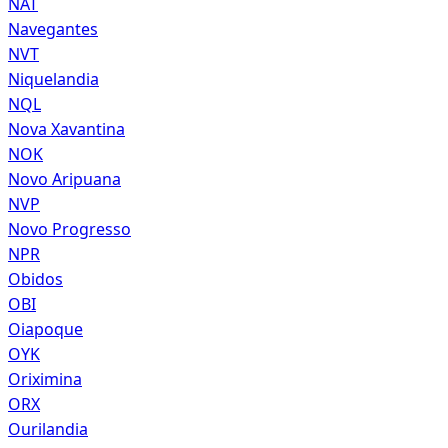
NAT
Navegantes
NVT
Niquelandia
NQL
Nova Xavantina
NOK
Novo Aripuana
NVP
Novo Progresso
NPR
Obidos
OBI
Oiapoque
OYK
Oriximina
ORX
Ourilandia