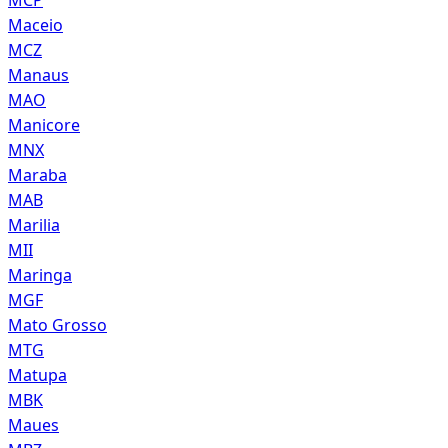
Maceio
MCZ
Manaus
MAO
Manicore
MNX
Maraba
MAB
Marilia
MII
Maringa
MGF
Mato Grosso
MTG
Matupa
MBK
Maues