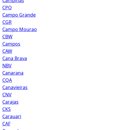
Campinas
CPQ
Campo Grande
CGR
Campo Mourao
CBW
Campos
CAW
Cana Brava
NBV
Canarana
CQA
Canavieiras
CNV
Carajas
CKS
Carauari
CAF